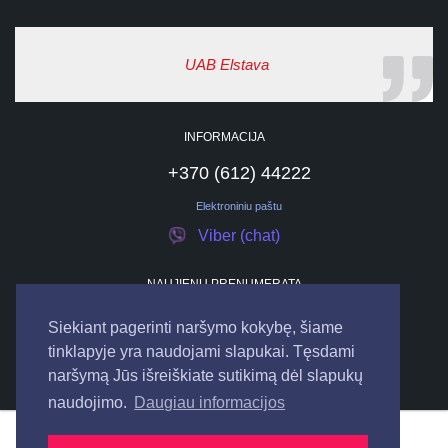
UAB Elstava
INFORMACIJA
+370 (612) 44222
Elektroniniu paštu
Viber (chat)
NAUJIENŲ PRENUMERATA
Siekiant pagerinti naršymo kokybę, šiame
tinklapyje yra naudojami slapukai. Tęsdami
naršymą Jūs išreiškiate sutikimą dėl slapukų
naudojimo.
Daugiau informacijos