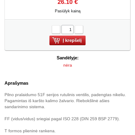
26.10 €
Pasiūlyk kainą
-
+
Sandėlyje:
nėra
Aprašymas
Pilno pralaidumo 51F serijos rutulinis ventilis, padengtas nikeliu.
Pagamintas iš karšto kalimo žalvario. Riebokšlinė ašies
sandarinimo sistema.
FF (vidus/vidus) sriegiai pagal ISO 228 (DIN 259 BSP 2779).
T formos plieninė rankena.