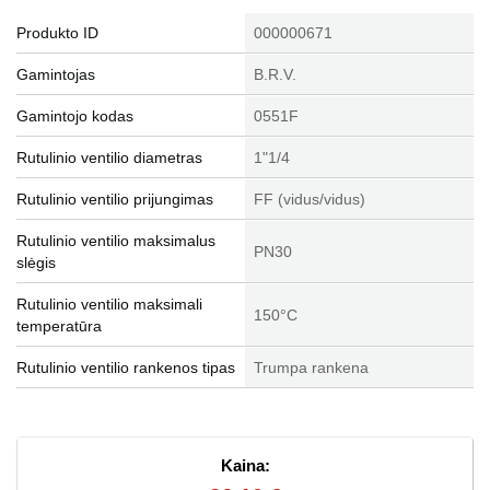
Produkto ID
000000671
Gamintojas
B.R.V.
Gamintojo kodas
0551F
Rutulinio ventilio diametras
1"1/4
Rutulinio ventilio prijungimas
FF (vidus/vidus)
Rutulinio ventilio maksimalus
PN30
slėgis
Rutulinio ventilio maksimali
150°C
temperatūra
Rutulinio ventilio rankenos tipas
Trumpa rankena
Kaina: