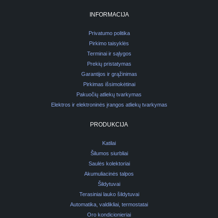
INFORMACIJA
Privatumo politika
Pirkimo taisyklės
Terminai ir sąlygos
Prekių pristatymas
Garantijos ir grąžinimas
Pirkimas išsimokėtinai
Pakuočių atliekų tvarkymas
Elektros ir elektroninės įrangos atliekų tvarkymas
PRODUKCIJA
Katilai
Šilumos siurbliai
Saulės kolektoriai
Akumuliacinės talpos
Šildytuvai
Terasiniai lauko šildytuvai
Automatika, valdikliai, termostatai
Oro kondicionieriai