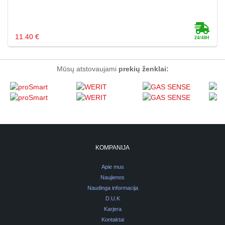
11.40 €
Mūsų atstovaujami
prekių ženklai:
KOMPANIJA
Apie mus
Naujienos
Naudinga informacija
D.U.K
Karjera
Kontaktai