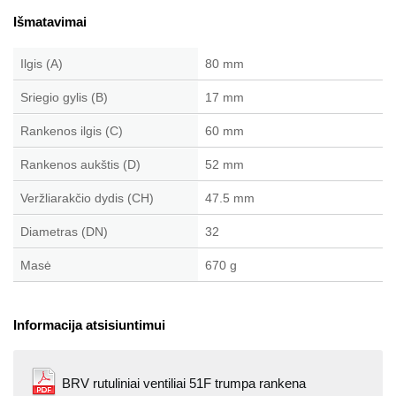
Išmatavimai
Ilgis (A)
80 mm
Sriegio gylis (B)
17 mm
Rankenos ilgis (C)
60 mm
Rankenos aukštis (D)
52 mm
Veržliarakčio dydis (CH)
47.5 mm
Diametras (DN)
32
Masė
670 g
Informacija atsisiuntimui
BRV rutuliniai ventiliai 51F trumpa rankena