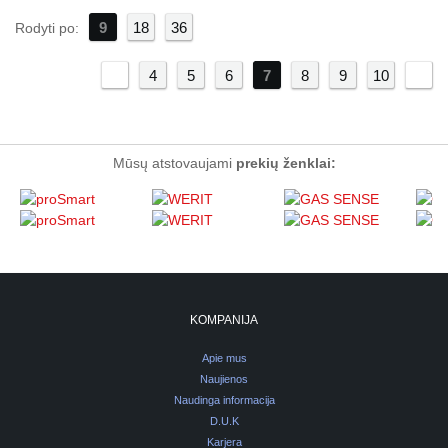
9
18
36
Rodyti po:
«
4
5
6
7
8
9
»
10
Mūsų atstovaujami
prekių ženklai:
KOMPANIJA
Apie mus
Naujienos
Naudinga informacija
D.U.K
Karjera