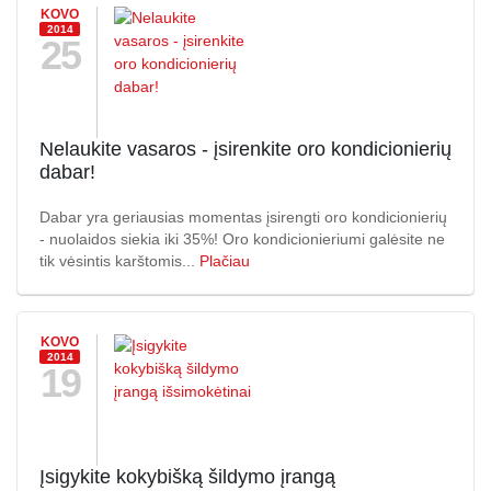
KOVO
2014
25
Nelaukite vasaros - įsirenkite oro kondicionierių
dabar!
Dabar yra geriausias momentas įsirengti oro kondicionierių
- nuolaidos siekia iki 35%! Oro kondicionieriumi galėsite ne
tik vėsintis karštomis...
Plačiau
KOVO
2014
19
Įsigykite kokybišką šildymo įrangą