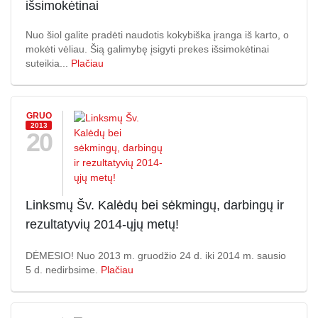
išsimokėtinai
Nuo šiol galite pradėti naudotis kokybiška įranga iš karto, o
mokėti vėliau. Šią galimybę įsigyti prekes išsimokėtinai
suteikia...
Plačiau
GRUO
2013
20
Linksmų Šv. Kalėdų bei sėkmingų, darbingų ir
rezultatyvių 2014-ųjų metų!
DĖMESIO! Nuo 2013 m. gruodžio 24 d. iki 2014 m. sausio
5 d. nedirbsime.
Plačiau