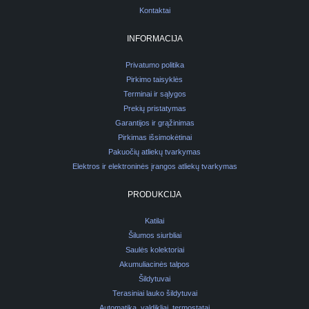
Kontaktai
INFORMACIJA
Privatumo politika
Pirkimo taisyklės
Terminai ir sąlygos
Prekių pristatymas
Garantijos ir grąžinimas
Pirkimas išsimokėtinai
Pakuočių atliekų tvarkymas
Elektros ir elektroninės įrangos atliekų tvarkymas
PRODUKCIJA
Katilai
Šilumos siurbliai
Saulės kolektoriai
Akumuliacinės talpos
Šildytuvai
Terasiniai lauko šildytuvai
Automatika, valdikliai, termostatai