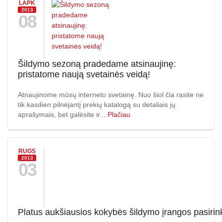
LAPK
2013
08
Šildymo sezoną pradedame atsinaujinę:
pristatome naują svetainės veidą!
Atnaujinome mūsų interneto svetainę. Nuo šiol čia rasite ne
tik kasdien pilnėjantį prekių katalogą su detaliais jų
aprašymais, bet galėsite ir...
Plačiau
RUGS
2013
03
Platus aukšiausios kokybės šildymo įrangos pasirin