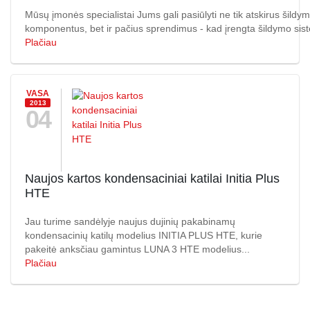
Mūsų įmonės specialistai Jums gali pasiūlyti ne tik atskirus šildy
komponentus, bet ir pačius sprendimus - kad įrengta šildymo sist
Plačiau
VASA
2013
04
Naujos kartos kondensaciniai katilai Initia Plus
HTE
Jau turime sandėlyje naujus dujinių pakabinamų
kondensacinių katilų modelius INITIA PLUS HTE, kurie
pakeitė anksčiau gamintus LUNA 3 HTE modelius...
Plačiau