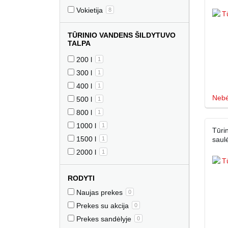
Vokietija
8
TŪRINIO VANDENS ŠILDYTUVO
TALPA
200 l
1
300 l
1
400 l
1
Nebė
500 l
1
800 l
1
1000 l
1
Tūri
1500 l
1
saul
2000 l
1
RODYTI
Naujas prekes
0
Prekes su akcija
0
Prekes sandėlyje
0