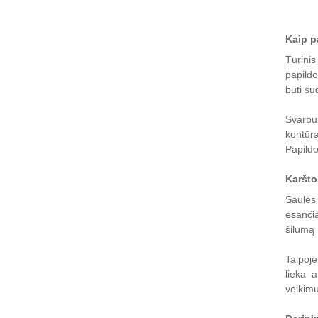
Kaip p
Tūrini
papildo
būti su
Svarbu 
kontūr
Papildo
Karšto
Saulės 
esančia
šilumą 
Talpoje
lieka 
veikimu