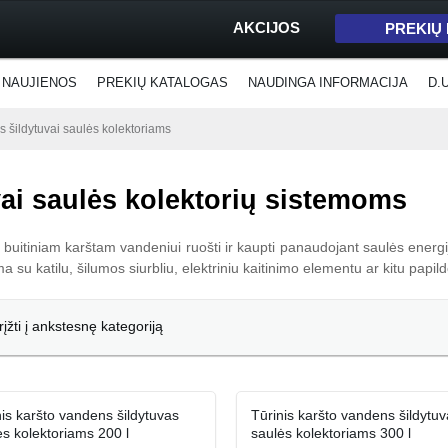
AKCIJOS
PREKIŲ
NAUJIENOS
PREKIŲ KATALOGAS
NAUDINGA INFORMACIJA
D.
s šildytuvai saulės kolektoriams
vai saulės kolektorių sistemoms
i buitiniam karštam vandeniui ruošti ir kaupti panaudojant saulės energij
 su katilu, šilumos siurbliu, elektriniu kaitinimo elementu ar kitu papil
rįžti į ankstesnę kategoriją
nis karšto vandens šildytuvas
Tūrinis karšto vandens šildytuv
ės kolektoriams 200 l
saulės kolektoriams 300 l