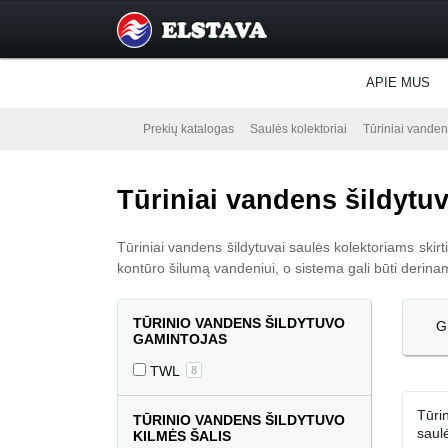
APIE MUS
Prekių katalogas
Saulės kolektoriai
Tūriniai vanden
Tūriniai vandens šildytu
Tūriniai vandens šildytuvai saulės kolektoriams skirt
kontūro šilumą vandeniui, o sistema gali būti derinama
TŪRINIO VANDENS ŠILDYTUVO
G
GAMINTOJAS
TWL
8
Tūri
TŪRINIO VANDENS ŠILDYTUVO
saul
KILMĖS ŠALIS