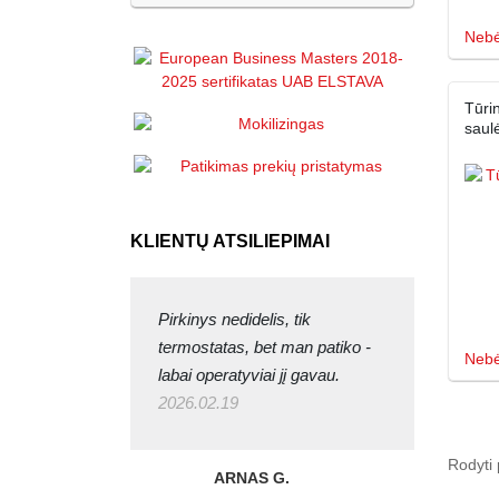
Nebė
Tūri
saul
KLIENTŲ ATSILIEPIMAI
Pirkinys nedidelis, tik
termostatas, bet man patiko -
Nebė
labai operatyviai jį gavau.
2026.02.19
Rodyti 
ARNAS G.