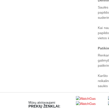
Derini
Saulės 
papildo
suderi
Kai nau
papildo
vietos 
Patiki
Renkant
galimyb
patikri
Karšto
reikali
saulės 
Mūsų atstovaujami
PREKIŲ ŽENKLAI: