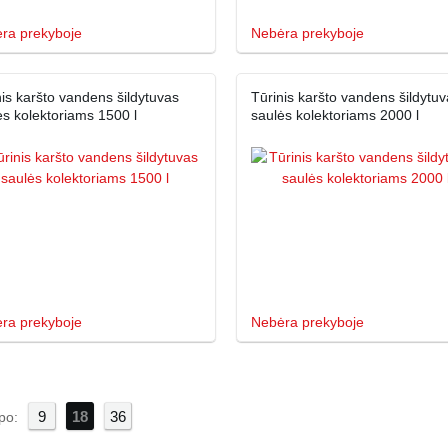
ra prekyboje
Nebėra prekyboje
nis karšto vandens šildytuvas
Tūrinis karšto vandens šildytuv
ės kolektoriams 1500 l
saulės kolektoriams 2000 l
ra prekyboje
Nebėra prekyboje
9
18
36
po: