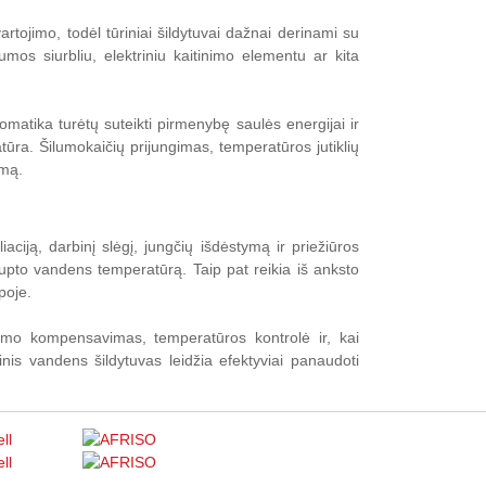
rtojimo, todėl tūriniai šildytuvai dažnai derinami su
umos siurbliu, elektriniu kaitinimo elementu ar kita
omatika turėtų suteikti pirmenybę saulės energijai ir
tūra. Šilumokaičių prijungimas, temperatūros jutiklių
emą.
aciją, darbinį slėgį, jungčių išdėstymą ir priežiūros
kaupto vandens temperatūrą. Taip pat reikia iš anksto
poje.
timo kompensavimas, temperatūros kontrolė ir, kai
rinis vandens šildytuvas leidžia efektyviai panaudoti