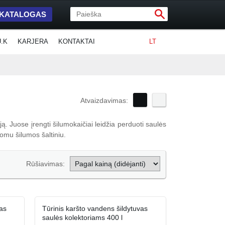
 KATALOGAS
U.K
KARJERA
KONTAKTAI
LT
Atvaizdavimas:
ą. Juose įrengti šilumokaičiai leidžia perduoti saulės
domu šilumos šaltiniu.
Rūšiavimas:
as
Tūrinis karšto vandens šildytuvas
saulės kolektoriams 400 l