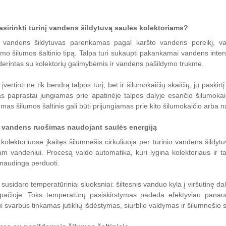
asirinkti tūrinį vandens šildytuvą saulės kolektoriams?
s vandens šildytuvas parenkamas pagal karšto vandens poreikį, vart
mo šilumos šaltinio tipą. Talpa turi sukaupti pakankamai vandens intensy
derintas su kolektorių galimybėmis ir vandens pašildymo trukme.
įvertinti ne tik bendrą talpos tūrį, bet ir šilumokaičių skaičių, jų pask
as paprastai jungiamas prie apatinėje talpos dalyje esančio šilumoka
mas šilumos šaltinis gali būti prijungiamas prie kito šilumokaičio ar
 vandens ruošimas naudojant saulės energiją
kolektoriuose įkaitęs šilumnešis cirkuliuoja per tūrinio vandens šildyt
m vandeniui. Procesą valdo automatika, kuri lygina kolektoriaus ir talp
naudinga perduoti.
 susidaro temperatūriniai sluoksniai: šiltesnis vanduo kyla į viršutinę da
apačioje. Toks temperatūrų pasiskirstymas padeda efektyviau panau
i svarbus tinkamas jutiklių išdėstymas, siurblio valdymas ir šilumnešio 