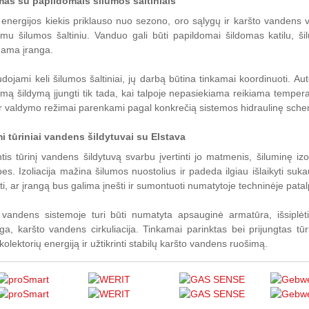
mas su papildomais šilumos šaltiniais
energijos kiekis priklauso nuo sezono, oro sąlygų ir karšto vandens va
mu šilumos šaltiniu. Vanduo gali būti papildomai šildomas katilu, šil
nama įranga.
dojami keli šilumos šaltiniai, jų darbą būtina tinkamai koordinuoti. Aut
mą šildymą įjungti tik tada, kai talpoje nepasiekiama reikiama tempera
ir valdymo režimai parenkami pagal konkrečią sistemos hidraulinę sch
mi tūriniai vandens šildytuvai su Elstava
is tūrinį vandens šildytuvą svarbu įvertinti jo matmenis, šiluminę izoli
es. Izoliacija mažina šilumos nuostolius ir padeda ilgiau išlaikyti su
nti, ar įrangą bus galima įnešti ir sumontuoti numatytoje techninėje patal
 vandens sistemoje turi būti numatyta apsauginė armatūra, išsiplė
nga, karšto vandens cirkuliacija. Tinkamai parinktas bei prijungtas tū
kolektorių energiją ir užtikrinti stabilų karšto vandens ruošimą.