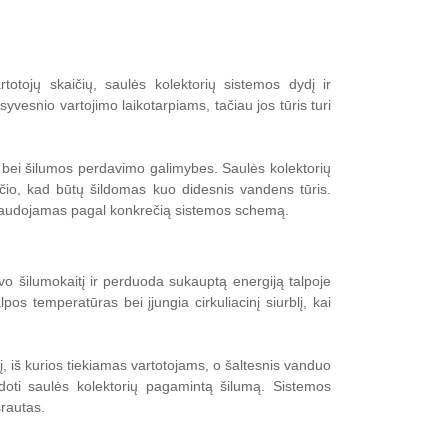
otojų skaičių, saulės kolektorių sistemos dydį ir
vesnio vartojimo laikotarpiams, tačiau jos tūris turi
irtį bei šilumos perdavimo galimybes. Saulės kolektorių
ičio, kad būtų šildomas kuo didesnis vandens tūris.
ba naudojamas pagal konkrečią sistemos schemą.
uvo šilumokaitį ir perduoda sukauptą energiją talpoje
os temperatūras bei įjungia cirkuliacinį siurblį, kai
lį, iš kurios tiekiamas vartotojams, o šaltesnis vanduo
doti saulės kolektorių pagamintą šilumą. Sistemos
srautas.