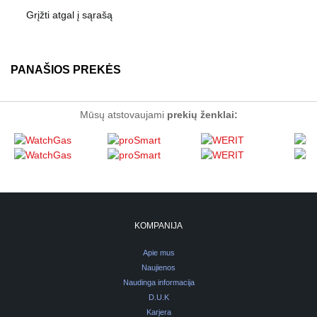
Grįžti atgal į sąrašą
PANAŠIOS PREKĖS
Mūsų atstovaujami
prekių ženklai:
KOMPANIJA
Apie mus
Naujienos
Naudinga informacija
D.U.K
Karjera