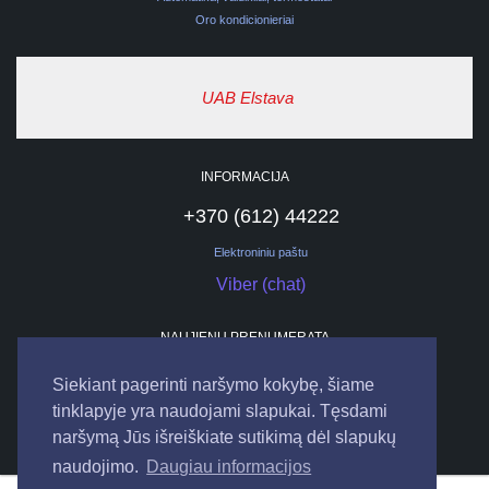
Oro kondicionieriai
UAB Elstava
INFORMACIJA
+370 (612) 44222
Elektroniniu paštu
Viber (chat)
NAUJIENŲ PRENUMERATA
Siekiant pagerinti naršymo kokybę, šiame
tinklapyje yra naudojami slapukai. Tęsdami
naršymą Jūs išreiškiate sutikimą dėl slapukų
naudojimo.
Daugiau informacijos