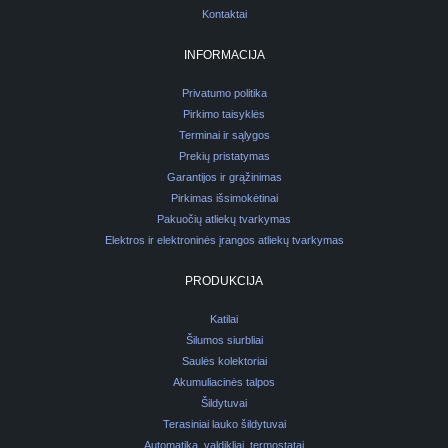
Kontaktai
INFORMACIJA
Privatumo politika
Pirkimo taisyklės
Terminai ir sąlygos
Prekių pristatymas
Garantijos ir grąžinimas
Pirkimas išsimokėtinai
Pakuočių atliekų tvarkymas
Elektros ir elektroninės įrangos atliekų tvarkymas
PRODUKCIJA
Katilai
Šilumos siurbliai
Saulės kolektoriai
Akumuliacinės talpos
Šildytuvai
Terasiniai lauko šildytuvai
Automatika, valdikliai, termostatai