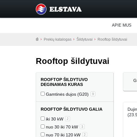
APIE MUS
Prekių katalogas
Šildytuvai
Rooftop šildytuvai
Rooftop šildytuvai
ROOFTOP ŠILDYTUVO
G
DEGINAMAS KURAS
Gamtinės dujos (G20)
9
ROOFTOP ŠILDYTUVO GALIA
Duji
(23.
iki 30 kW
2
nuo 30 iki 70 kW
3
nuo 70 iki 120 kW
2