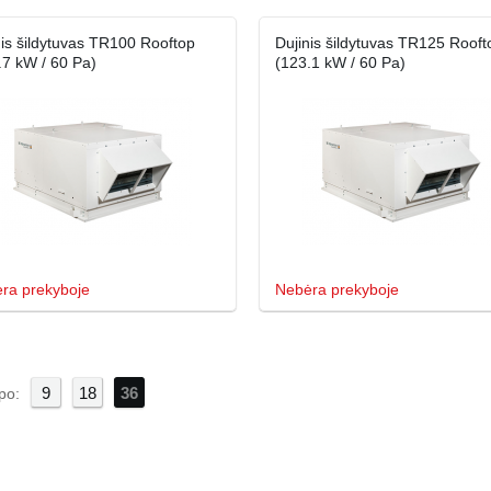
nis šildytuvas TR100 Rooftop
Dujinis šildytuvas TR125 Rooft
.7 kW / 60 Pa)
(123.1 kW / 60 Pa)
ra prekyboje
Nebėra prekyboje
9
18
36
po: