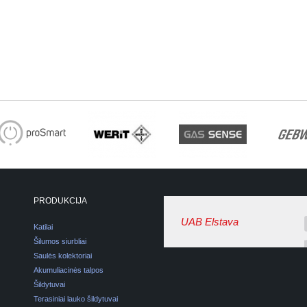
PRODUKCIJA
UAB Elstava
Katilai
Šilumos siurbliai
Saulės kolektoriai
Akumuliacinės talpos
Šildytuvai
Terasiniai lauko šildytuvai