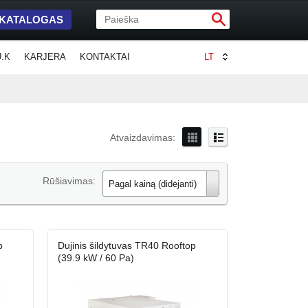
 KATALOGAS
U.K
KARJERA
KONTAKTAI
LT
Atvaizdavimas:
Rūšiavimas:
Pagal kainą (didėjanti)
p
Dujinis šildytuvas TR40 Rooftop
(39.9 kW / 60 Pa)