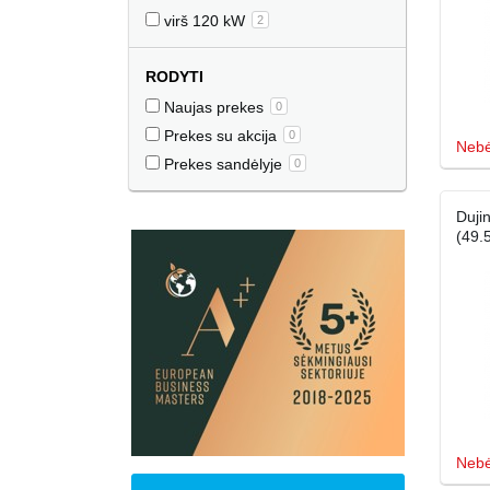
virš 120 kW
2
RODYTI
Naujas prekes
0
Prekes su akcija
0
Nebė
Prekes sandėlyje
0
Duji
(49.
Nebė