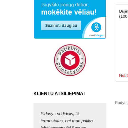
Duji
(100
Nebė
KLIENTŲ ATSILIEPIMAI
Rodyti 
Pirkinys nedidelis, tik
termostatas, bet man patiko -
labai operatyviai jį gavau.