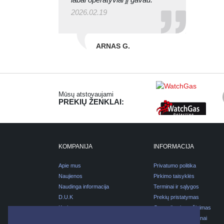
2026.02.19
ARNAS G.
Mūsų atstovaujami
PREKIŲ ŽENKLAI:
KOMPANIJA
INFORMACIJA
Apie mus
Privatumo politika
Naujienos
Pirkimo taisyklės
Naudinga informacija
Terminai ir sąlygos
D.U.K
Prekių pristatymas
Karjera
Garantijos ir grąžinimas
Kontaktai
Pirkimas išsimokėtinai