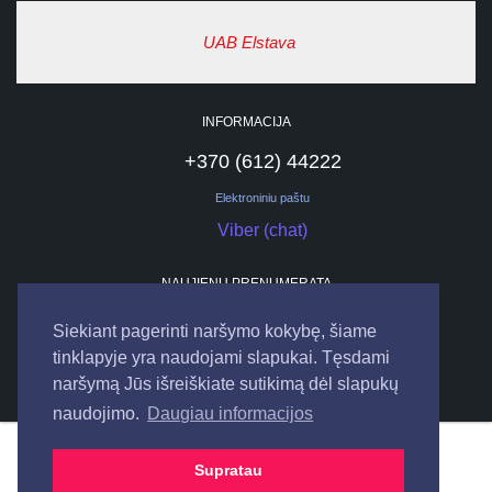
UAB Elstava
INFORMACIJA
+370 (612) 44222
Elektroniniu paštu
Viber (chat)
NAUJIENŲ PRENUMERATA
Siekiant pagerinti naršymo kokybę, šiame
tinklapyje yra naudojami slapukai. Tęsdami
naršymą Jūs išreiškiate sutikimą dėl slapukų
naudojimo.
Daugiau informacijos
© 2026
UAB "ELSTAVA".
Visos teisės saugomos.
Supratau