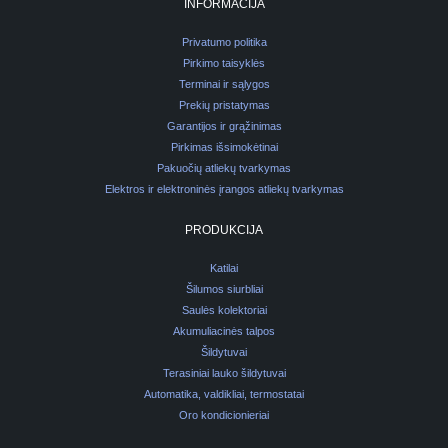
INFORMACIJA
Privatumo politika
Pirkimo taisyklės
Terminai ir sąlygos
Prekių pristatymas
Garantijos ir grąžinimas
Pirkimas išsimokėtinai
Pakuočių atliekų tvarkymas
Elektros ir elektroninės įrangos atliekų tvarkymas
PRODUKCIJA
Katilai
Šilumos siurbliai
Saulės kolektoriai
Akumuliacinės talpos
Šildytuvai
Terasiniai lauko šildytuvai
Automatika, valdikliai, termostatai
Oro kondicionieriai