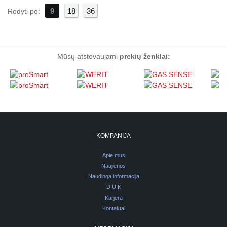
9
18
36
Rodyti po:
Mūsų atstovaujami
prekių ženklai:
KOMPANIJA
Apie mus
Naujienos
Naudinga informacija
D.U.K
Karjera
Kontaktai