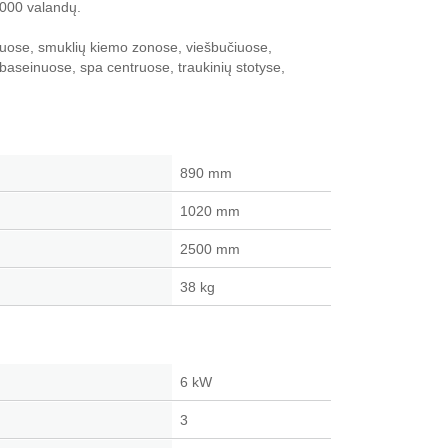
7000 valandų.
ruose, smuklių kiemo zonose, viešbučiuose,
aseinuose, spa centruose, traukinių stotyse,
890 mm
1020 mm
2500 mm
38 kg
6 kW
3