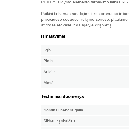
PHILIPS šildymo elemento tarnavimo laikas iki 
Puikiai tinkamas naudojimui: restoranuose ir ba
privačiuose soduose, rūkymo zonose, plaukimo b
atvirose erdvėse ir daugelyje kitų vietų.
Išmatavimai
Ilgis
Plotis
Aukštis
Masė
Techniniai duomenys
Nominali bendra galia
Šildytuvų skaičius