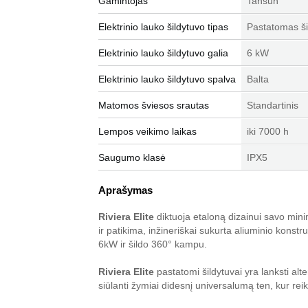
Gamintojas
Tansun
Elektrinio lauko šildytuvo tipas
Pastatomas ši
Elektrinio lauko šildytuvo galia
6 kW
Elektrinio lauko šildytuvo spalva
Balta
Matomos šviesos srautas
Standartinis
Lempos veikimo laikas
iki 7000 h
Saugumo klasė
IPX5
Aprašymas
Riviera Elite
diktuoja etaloną dizainui savo minim
ir patikima, inžineriškai sukurta aliuminio konstru
6kW ir šildo 360° kampu.
Riviera Elite
pastatomi šildytuvai yra lanksti al
siūlanti žymiai didesnį universalumą ten, kur re