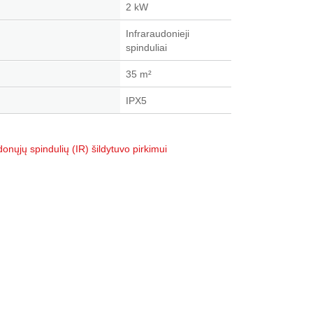
2 kW
Infraraudonieji
spinduliai
35 m²
IPX5
donųjų spindulių (IR) šildytuvo pirkimui