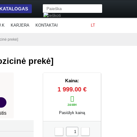
 KATALOGAS
U.K
KARJERA
KONTAKTAI
LT
icinė prekė]
ozicinė prekė]
Kaina:
1 999.00 €
Pasiūlyk kainą
-
+