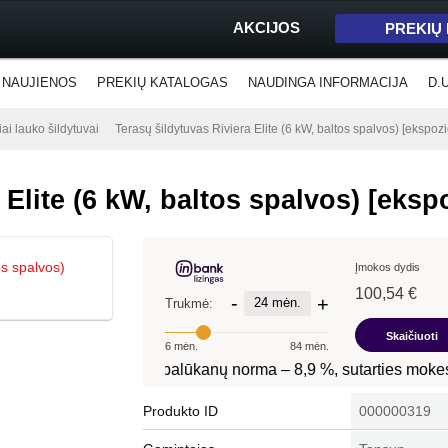
AKCIJOS
PREKIŲ
NAUJIENOS
PREKIŲ KATALOGAS
NAUDINGA INFORMACIJA
D.
iai lauko šildytuvai
Terasų šildytuvas Riviera Elite (6 kW, baltos spalvos) [ekspoz
 Elite (6 kW, baltos spalvos) [eksp
Produkto ID
000000319