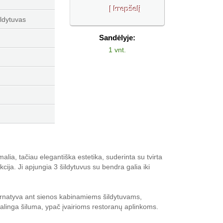
ldytuvas
Sandėlyje:
1 vnt.
alia, tačiau elegantiška estetika, suderinta su tvirta
kcija. Ji apjungia 3 šildytuvus su bendra galia iki
ternatyva ant sienos kabinamiems šildytuvams,
ikalinga šiluma, ypač įvairioms restoranų aplinkoms.