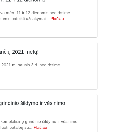
o mėn. 11 ir 12 dienomis nedirbsime.
omis pateikti užsakymai...
Plačiau
nančių 2021 metų!
 2021 m. sausio 3 d. nedirbsime.
indinio šildymo ir vėsinimo
 kompleksinę grindinio šildymo ir vėsinimo
iuoti patalpų su...
Plačiau