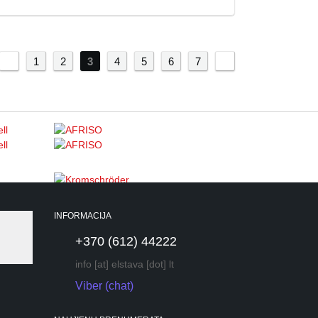
1
2
3
4
5
6
»
7
INFORMACIJA
+370 (612) 44222
info [at] elstava [dot] lt
Viber (chat)