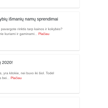
limybių išmanių namų sprendimai
pavargote rinktis tarp kainos ir kokybės?
rie kuriami ir gaminami...
Plačiau
ų 2020!
, yra kitokie, nei buvo iki šiol. Todėl
s bei...
Plačiau