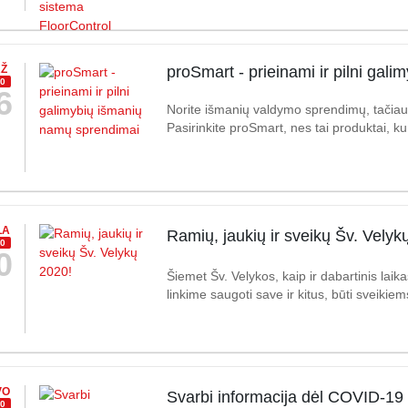
RŽ
proSmart - prieinami ir pilni ga
0
6
Norite išmanių valdymo sprendimų, tačiau 
Pasirinkite proSmart, nes tai produktai, ku
LA
Ramių, jaukių ir sveikų Šv. Velyk
0
0
Šiemet Šv. Velykos, kaip ir dabartinis laikas
linkime saugoti save ir kitus, būti sveikiem
VO
Svarbi informacija dėl COVID-19
0