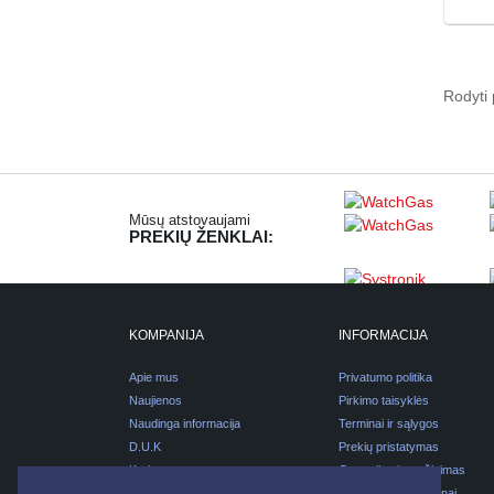
Rodyti 
Mūsų atstovaujami
PREKIŲ ŽENKLAI:
KOMPANIJA
INFORMACIJA
Apie mus
Privatumo politika
Naujienos
Pirkimo taisyklės
Naudinga informacija
Terminai ir sąlygos
D.U.K
Prekių pristatymas
Karjera
Garantijos ir grąžinimas
Kontaktai
Pirkimas išsimokėtinai