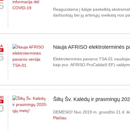
6
Reaguodama į šalyje paskelbtą ekstremalią
darbuotojų bei jų artimųjų sveikatą nuo pa
SA
Nauja AFRISO elektroterminės p
0
6
Elektroterminės pavaros TSA-01 naudojamos
kaip pvz. AFRISO ProCalida® EF) valdymui
UO
Šiltų Šv. Kalėdų ir prasmingų 20
9
0
DĖMESIO! Nuo 2019 m. gruodžio 21 d. iki
Plačiau