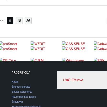
9
18
36
«
po:
PRODUKCIJA
UAB Elstava
Katilai
Šilumos siurbliai
Saulės kolektoriai
Akumuliacinės talpos
Šildytuvai
Terasiniai lauko šildytuvai