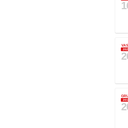
1
VA
202
2
GR
201
2