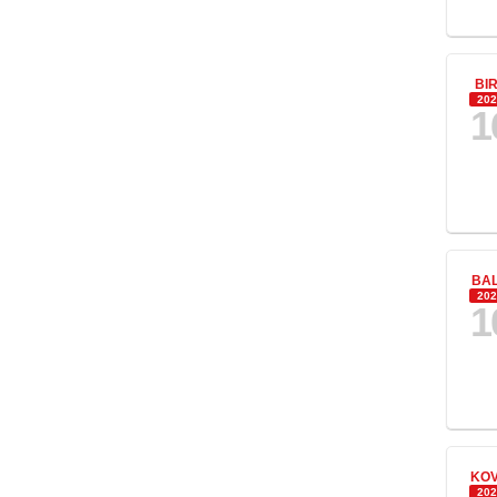
BI
202
1
BA
202
1
KO
202