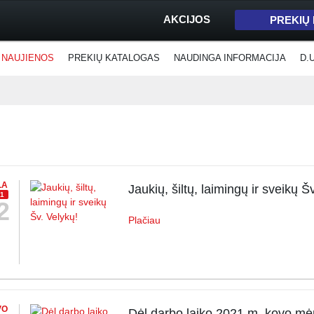
AKCIJOS
PREKIŲ
NAUJIENOS
PREKIŲ KATALOGAS
NAUDINGA INFORMACIJA
D.
LA
Jaukių, šiltų, laimingų ir sveikų Š
1
2
Plačiau
VO
Dėl darbo laiko 2021 m. kovo mėn