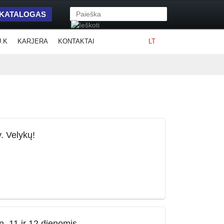
 KATALOGAS
U.K
KARJERA
KONTAKTAI
LT
v. Velykų!
. 11 ir 12 dienomis