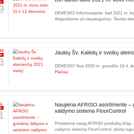
1
9
DĖMESIO! Informuojame, kad 2021 m. kov
Atsiprašome už nepatogumus. Šiomis dien
UO
Jaukių Šv. Kalėdų ir sveikų atei
0
3
DĖMESIO! Nuo 2020 m. gruodžio 24 d. iki
Plačiau
AL
Naujiena AFRISO asortimente – gr
0
valdymo sistema FloorControl
1
Pristatome naują AFRISO produktų liniją -
valdymo sistemą FloorControl, skirtą regul