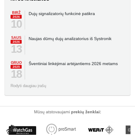
BIRŽ
Dujų signalizatorių funkcinė patikra
2026
10
SAUS
Naujas dūmų dujų analizatorius iš Systronik
2026
13
GRUO
Šventiniai linkėjimai artėjantiems 2026 metams
2025
18
Rodyti daugiau įrašų
Mūsų atstovaujami
prekių ženklai: