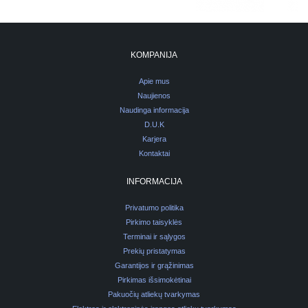
KOMPANIJA
Apie mus
Naujienos
Naudinga informacija
D.U.K
Karjera
Kontaktai
INFORMACIJA
Privatumo politika
Pirkimo taisyklės
Terminai ir sąlygos
Prekių pristatymas
Garantijos ir grąžinimas
Pirkimas išsimokėtinai
Pakuočių atliekų tvarkymas