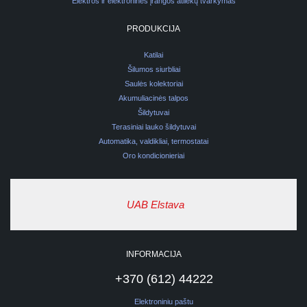
Elektros ir elektroninės įrangos atliekų tvarkymas
PRODUKCIJA
Katilai
Šilumos siurbliai
Saulės kolektoriai
Akumuliacinės talpos
Šildytuvai
Terasiniai lauko šildytuvai
Automatika, valdikliai, termostatai
Oro kondicionieriai
UAB Elstava
INFORMACIJA
+370 (612) 44222
Elektroniniu paštu