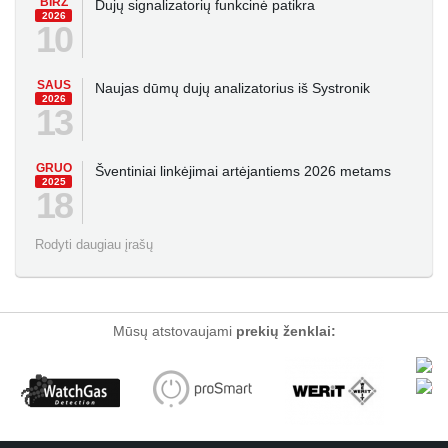
BIRŽ
Dujų signalizatorių funkcinė patikra
2026
10
SAUS
Naujas dūmų dujų analizatorius iš Systronik
2026
13
GRUO
Šventiniai linkėjimai artėjantiems 2026 metams
2025
18
Rodyti daugiau įrašų
Mūsų atstovaujami
prekių ženklai: