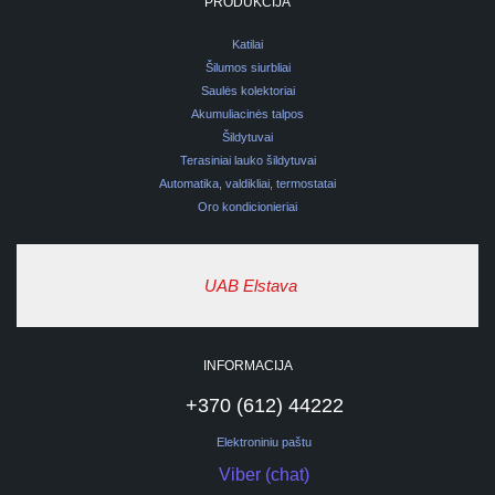
PRODUKCIJA
Katilai
Šilumos siurbliai
Saulės kolektoriai
Akumuliacinės talpos
Šildytuvai
Terasiniai lauko šildytuvai
Automatika, valdikliai, termostatai
Oro kondicionieriai
UAB Elstava
INFORMACIJA
+370 (612) 44222
Elektroniniu paštu
Viber (chat)