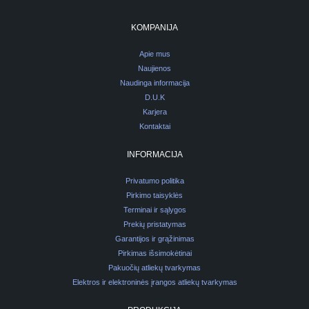
KOMPANIJA
Apie mus
Naujienos
Naudinga informacija
D.U.K
Karjera
Kontaktai
INFORMACIJA
Privatumo politika
Pirkimo taisyklės
Terminai ir sąlygos
Prekių pristatymas
Garantijos ir grąžinimas
Pirkimas išsimokėtinai
Pakuočių atliekų tvarkymas
Elektros ir elektroninės įrangos atliekų tvarkymas