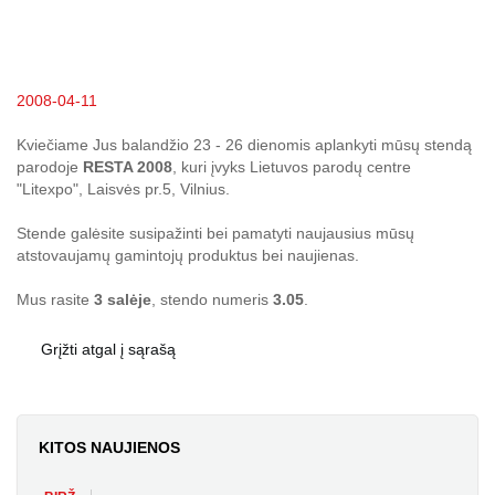
2008-04-11
Kviečiame Jus balandžio 23 - 26 dienomis aplankyti mūsų stendą
parodoje
RESTA 2008
, kuri įvyks Lietuvos parodų centre
"Litexpo", Laisvės pr.5, Vilnius.
Stende galėsite susipažinti bei pamatyti naujausius mūsų
atstovaujamų gamintojų produktus bei naujienas.
Mus rasite
3 salėje
, stendo numeris
3.05
.
Grįžti atgal į sąrašą
KITOS NAUJIENOS