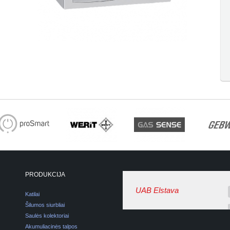
PRODUKCIJA
UAB Elstava
Katilai
Šilumos siurbliai
Saulės kolektoriai
Akumuliacinės talpos