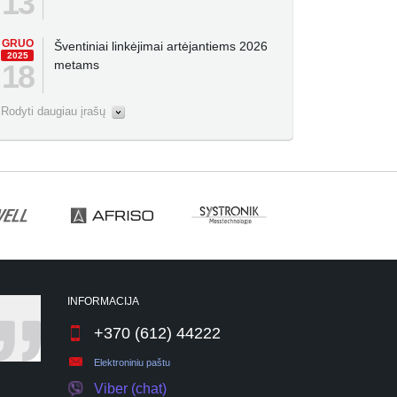
13
GRUO
Šventiniai linkėjimai artėjantiems 2026
2025
metams
18
Rodyti daugiau įrašų
INFORMACIJA
+370 (612) 44222
Elektroniniu paštu
Viber (chat)