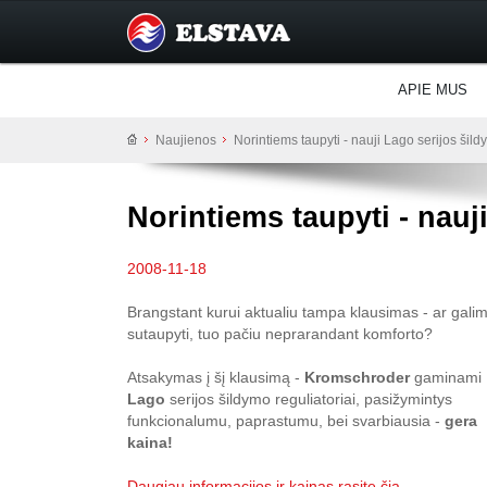
APIE MUS
Naujienos
Norintiems taupyti - nauji Lago serijos šild
Norintiems taupyti - nauj
2008-11-18
Brangstant kurui aktualiu tampa klausimas - ar gali
sutaupyti, tuo pačiu neprarandant komforto?
Atsakymas į šį klausimą -
Kromschroder
gaminami
Lago
serijos šildymo reguliatoriai, pasižymintys
funkcionalumu, paprastumu, bei svarbiausia -
gera
kaina!
Daugiau informacijos ir kainas rasite čia...