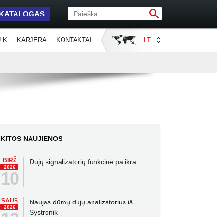
 KATALOGAS
U.K
KARJERA
KONTAKTAI
LT
i
KITOS NAUJIENOS
BIRŽ
Dujų signalizatorių funkcinė patikra
2026
10
SAUS
Naujas dūmų dujų analizatorius iš
2026
Systronik