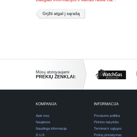
Grįžti atgal į sąrašą
Mūsų atstovaujami
PREKIŲ ŽENKLAI:
KOMPANIJA
INFORMACIJA
Apie mus
Privatumo politika
Naujienos
Pirkimo taisyklės
Naudinga informacija
Terminai ir sąlygos
D.U.K
Prekių pristatymas