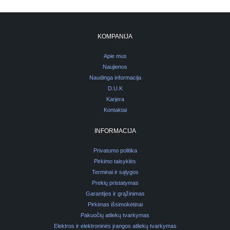
KOMPANIJA
Apie mus
Naujienos
Naudinga informacija
D.U.K
Karjera
Kontaktai
INFORMACIJA
Privatumo politika
Pirkimo taisyklės
Terminai ir sąlygos
Prekių pristatymas
Garantijos ir grąžinimas
Pirkimas išsimokėtinai
Pakuočių atliekų tvarkymas
Elektros ir elektroninės įrangos atliekų tvarkymas