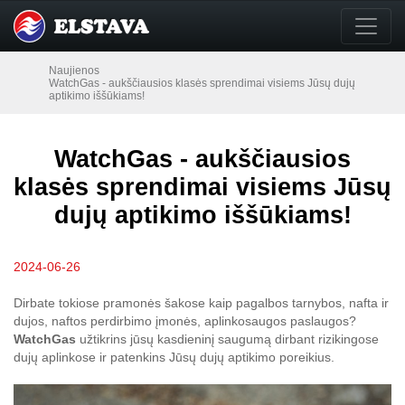
Naujienos
WatchGas - aukščiausios klasės sprendimai visiems Jūsų dujų
aptikimo iššūkiams!
WatchGas - aukščiausios
klasės sprendimai visiems Jūsų
dujų aptikimo iššūkiams!
2024-06-26
Dirbate tokiose pramonės šakose kaip pagalbos tarnybos, nafta ir
dujos, naftos perdirbimo įmonės, aplinkosaugos paslaugos?
WatchGas
užtikrins jūsų kasdieninį saugumą dirbant rizikingose
dujų aplinkose ir patenkins Jūsų dujų aptikimo poreikius.