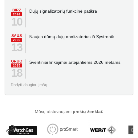
BIRŽ
Dujų signalizatorių funkcinė patikra
2026
10
SAUS
Naujas dūmų dujų analizatorius iš Systronik
2026
13
GRUO
Šventiniai linkėjimai artėjantiems 2026 metams
2025
18
Rodyti daugiau įrašų
Mūsų atstovaujami
prekių ženklai: