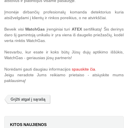
atstovus ir platintojus visame pasaulyje.
Įmonėje dirbančių profesionalų komanda detektorius kuria
atsižvelgdami į klientų ir rinkos poreikius, o ne atvirkščiai.
Beveik visi
WatchGas
įrenginiai turi
ATEX
sertifikatą! Šis derinys
daro šį gamintoją unikaliu ir yra viena iš daugelio priežasčių, kodėl
verta rinktis WatchGas.
Nesvarbu, kur esate ir koks būtų Jūsų dujų aptikimo iššūkis,
WatchGas - geriausias jūsų partneris!
Norėdami gauti daugiau informacijos
spauskite čia
.
Jeigu neradote Jums reikiamo prietaiso - atsiųskite mums
paklausimą!
Grįžti atgal į sąrašą
KITOS NAUJIENOS