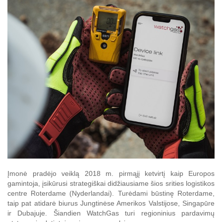
Įmonė pradėjo veiklą 2018 m. pirmąjį ketvirtį kaip Europos
gamintoja, įsikūrusi strategiškai didžiausiame šios srities logistikos
centre Roterdame (Nyderlandai). Turėdami būstinę Roterdame,
taip pat atidarė biurus Jungtinėse Amerikos Valstijose, Singapūre
ir Dubajuje. Šiandien WatchGas turi regioninius pardavimų