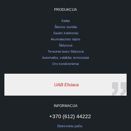
PRODUKCIJA
Katilai
Šilumos siurbliai
Saulės kolektoriai
Akumuliacinės talpos
Šildytuvai
Terasiniai lauko šildytuvai
Automatika, valdikliai, termostatai
Oro kondicionieriai
UAB Elstava
INFORMACIJA
+370 (612) 44222
Elektroniniu paštu