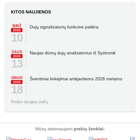
KITOS NAUJIENOS
BIRŽ
Dujų signalizatorių funkcinė patikra
2026
10
SAUS
Naujas dūmų dujų analizatorius iš Systronik
2026
13
GRUO
Šventiniai linkėjimai artėjantiems 2026 metams
2025
18
Rodyti daugiau įrašų
Mūsų atstovaujami
prekių ženklai: