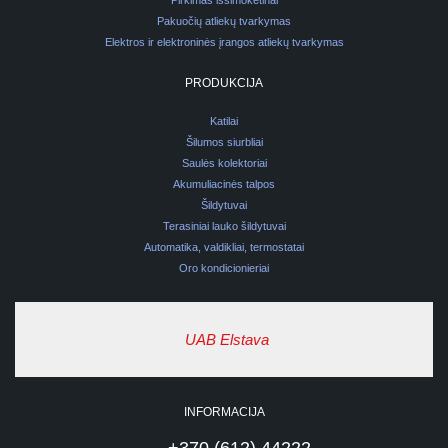
Pirkimas išsimokėtinai
Pakuočių atliekų tvarkymas
Elektros ir elektroninės įrangos atliekų tvarkymas
PRODUKCIJA
Katilai
Šilumos siurbliai
Saulės kolektoriai
Akumuliacinės talpos
Šildytuvai
Terasiniai lauko šildytuvai
Automatika, valdikliai, termostatai
Oro kondicionieriai
UAB Elstava
INFORMACIJA