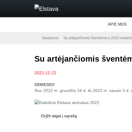
APIE MUS
Naujienos
Su artėjančiomis šventėmis ir 2023 metais!
Su artėjančiomis šventėm
2022-12-22
DĖMESIO!
Nuo 2022 m. gruodžio 24 d. iki 2023 m. sausio 3 d.
Grįžti atgal į sąrašą