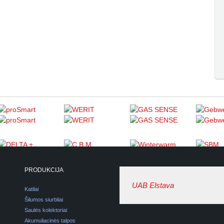
PRODUKCIJA
UAB Elstava
Katilai
Šilumos siurbliai
Saulės kolektoriai
Akumuliacinės talpos