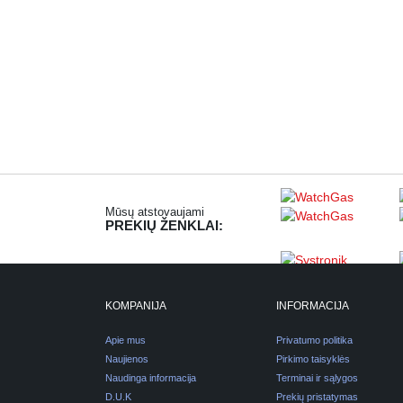
Mūsų atstovaujami
PREKIŲ ŽENKLAI:
KOMPANIJA
INFORMACIJA
Apie mus
Privatumo politika
Naujienos
Pirkimo taisyklės
Naudinga informacija
Terminai ir sąlygos
D.U.K
Prekių pristatymas