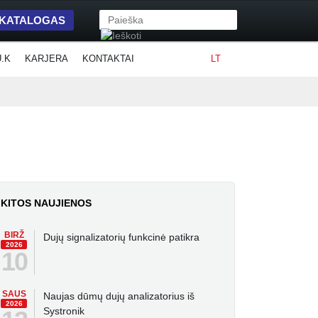
 KATALOGAS
U.K
KARJERA
KONTAKTAI
LT
KITOS NAUJIENOS
BIRŽ
Dujų signalizatorių funkcinė patikra
2026
10
SAUS
Naujas dūmų dujų analizatorius iš
2026
Systronik