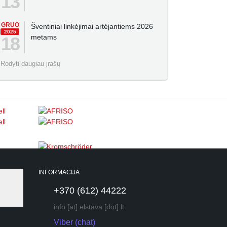
13
GRUO
Šventiniai linkėjimai artėjantiems 2026
2025
metams
18
Rodyti daugiau įrašų
INFORMACIJA
+370 (612) 44222
info [at] elstava [dot] lt
Viber (chat)