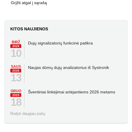
Grįžti atgal į sąrašą
KITOS NAUJIENOS
BIRŽ
Dujų signalizatorių funkcinė patikra
2026
10
SAUS
Naujas dūmų dujų analizatorius iš Systronik
2026
13
GRUO
Šventiniai linkėjimai artėjantiems 2026 metams
2025
18
Rodyti daugiau įrašų