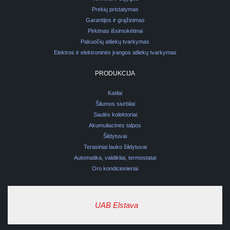
Prekių pristatymas
Garantijos ir grąžinimas
Pirkimas išsimokėtinai
Pakuočių atliekų tvarkymas
Elektros ir elektroninės įrangos atliekų tvarkymas
PRODUKCIJA
Katilai
Šilumos siurbliai
Saulės kolektoriai
Akumuliacinės talpos
Šildytuvai
Terasiniai lauko šildytuvai
Automatika, valdikliai, termostatai
Oro kondicionieriai
UAB Elstava