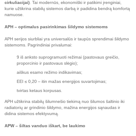
cirkuliacijai)
. Tai modernūs, ekonomiški ir patikimi įrenginiai,
kurie užtikrina stabilų sistemos darbą ir padidina bendrą komfortą
namuose.
APH – optimalus pasirinkimas šildymo sistemoms
APH serijos siurbliai yra universalūs ir taupūs sprendimai šildymo
sistemoms. Pagrindiniai privalumai:
9 iš anksto suprogramuoti režimai (pastovaus greičio,
proporcinio ir pastovaus slėgio);
aiškus esamo režimo indikavimas;
EEI ≤ 0,20 – itin mažas energijos suvartojimas;
tvirtas ketaus korpusas.
APH užtikrina stabilų šilumnešio tiekimą nuo šilumos šaltinio iki
radiatorių ar grindinio šildymo, mažina energijos sąnaudas ir
didina sistemos efektyvumą.
APW – šiltas vanduo iškart, be laukimo