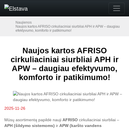
Naujienos
Naujos kartos AFRISO cirkuliaciniai siurbliai APH ir APW – daugiau
efektyvumo, komforto ir patikimumo!
Naujos kartos AFRISO
cirkuliaciniai siurbliai APH ir
APW – daugiau efektyvumo,
komforto ir patikimumo!
2025-11-26
Mūsų asortimentą papildė nauji
AFRISO
cirkuliaciniai siurbliai –
APH (šildymo sistemoms)
ir
APW (karšto vandens