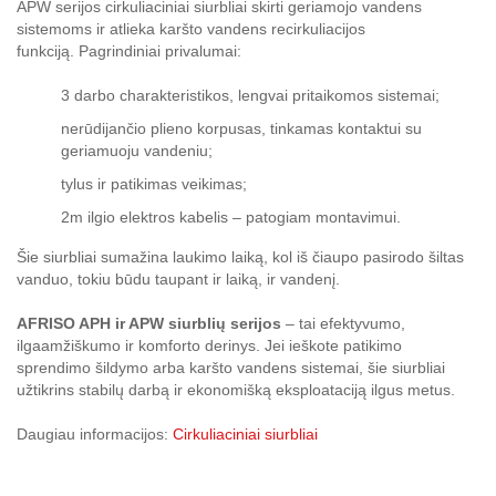
APW serijos cirkuliaciniai siurbliai skirti geriamojo vandens
sistemoms ir atlieka karšto vandens recirkuliacijos
funkciją. Pagrindiniai privalumai:
3 darbo charakteristikos, lengvai pritaikomos sistemai;
nerūdijančio plieno korpusas, tinkamas kontaktui su
geriamuoju vandeniu;
tylus ir patikimas veikimas;
2m ilgio elektros kabelis – patogiam montavimui.
Šie siurbliai sumažina laukimo laiką, kol iš čiaupo pasirodo šiltas
vanduo, tokiu būdu taupant ir laiką, ir vandenį.
AFRISO APH ir APW siurblių serijos
– tai efektyvumo,
ilgaamžiškumo ir komforto derinys. Jei ieškote patikimo
sprendimo šildymo arba karšto vandens sistemai, šie siurbliai
užtikrins stabilų darbą ir ekonomišką eksploataciją ilgus metus.
Daugiau informacijos:
Cirkuliaciniai siurbliai