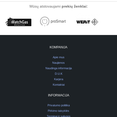
Mūsų atstovaujami
prekių ženklai:
KOMPANIJA
Apie mus
Naujienos
Naudinga informacija
D.U.K
Karjera
Kontaktai
INFORMACIJA
Privatumo politika
Pirkimo taisyklės
Terminai ir sąlygos